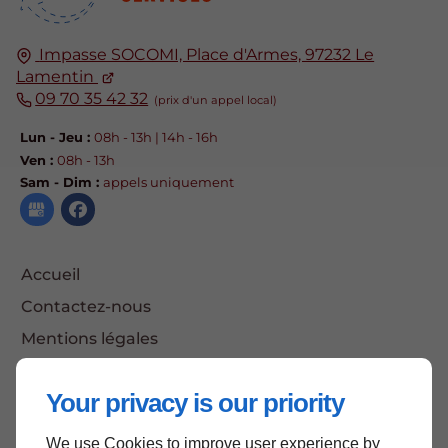
Impasse SOCOMI, Place d'Armes, 97232 Le
Lamentin
09 70 35 42 32
Lun - Jeu :
08h - 13h | 14h - 16h
Ven :
08h - 13h
Sam - Dim :
appels uniquement
Accueil
Contactez-nous
Mentions légales
Plan du site
Your privacy is our priority
We use Cookies to improve user experience by