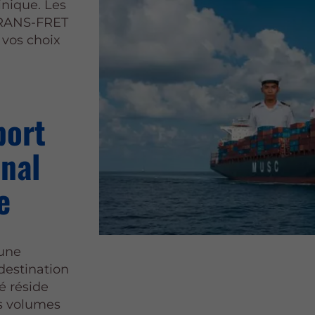
inique. Les
 TRANS-FRET
 vos choix
port
onal
e
 une
destination
té réside
s volumes