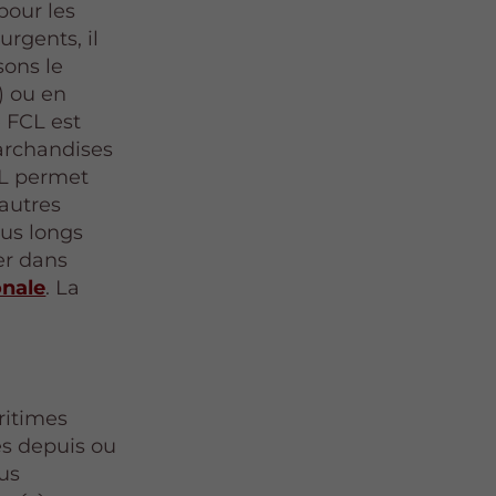
pour les
urgents, il
sons le
) ou en
 FCL est
archandises
CL permet
'autres
lus longs
er dans
onale
. La
ritimes
ces depuis ou
lus