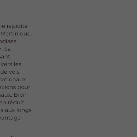
ne rapidité
 Martinique.
ndises
r. Sa
sant
 vers les
de vols
rnationaux
nexions pour
naux. Bien
en réduit
és aux longs
avantage