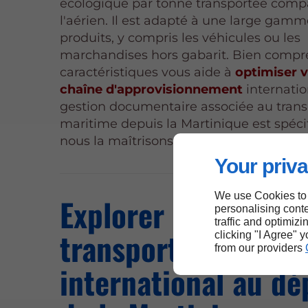
écologique par tonne transportée comp
l'aérien. Il est adapté à une large gam
produits, y compris les véhicules ou les
marchandises hors gabarit. Bien compr
caractéristiques vous aide à
optimiser 
chaîne d'approvisionnement
internatio
gestion documentaire associée au trans
maritime depuis la Martinique est spécif
nous la maîtrisons.
Your priva
We use Cookies to
Explorer les atouts
personalising conte
traffic and optimizi
transport aérien
clicking "I Agree" 
from our providers
international au dé