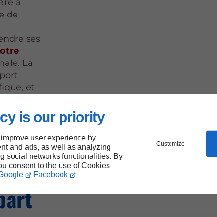
aré à
me de
endre ses
votre
nale. La
port
ique, et
cy is our priority
 improve user experience by
 du
Customize
nt and ads, as well as analyzing
ng social networks functionalities. By
you consent to the use of Cookies
Google
Facebook
.
part