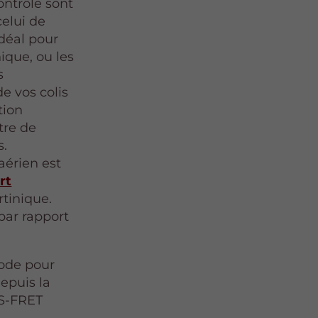
ntrôle sont
celui de
déal pour
ique, ou les
s
de vos colis
tion
tre de
s.
aérien est
rt
tinique.
par rapport
mode pour
depuis la
NS-FRET