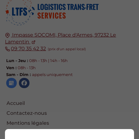
Impasse SOCOMI, Place d'Armes, 97232 Le
Lamentin
09 70 35 42 32
Lun - Jeu :
08h - 13h | 14h - 16h
Ven :
08h - 13h
Sam - Dim :
appels uniquement
Accueil
Contactez-nous
Mentions légales
Plan du site