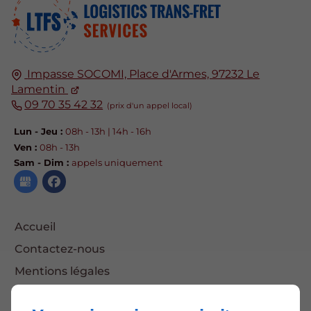
Impasse SOCOMI, Place d'Armes, 97232 Le
Lamentin
09 70 35 42 32
Lun - Jeu :
08h - 13h | 14h - 16h
Ven :
08h - 13h
Sam - Dim :
appels uniquement
Accueil
Contactez-nous
Mentions légales
Plan du site